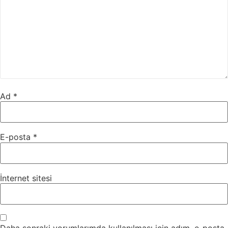
Ad
*
E-posta
*
İnternet sitesi