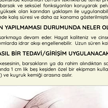
 barsak ve seksüel fonksiyonları koruyarak pelv
 yüksek olan karından yaklaşım ile uygulanabil
de kalış süresi ve daha az kanama gösterilmiştir
İN YAPILMAMASI DURUMUNDA NELER OL
rkmaya devam eder. Hayat kaliteniz ve cinsel 
rumlarda idrar akışı engellenebilir. Uzun süren ka
SIL BİR TEDAVİ/GİRİŞİM UYGULANACA
ar kesesinin, barsakların ya da rahim alındıktan
ında 1 cm lik beş keşiden özel bir ekipman kulla
 ve kuyruk kemiği arasına asılır.