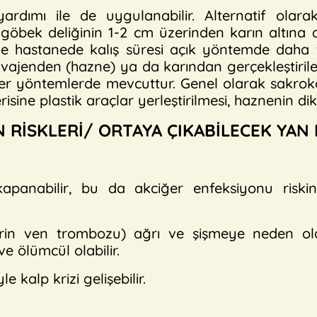
ardımı ile de uygulanabilir. Alternatif olar
a göbek deliğinin 1-2 cm üzerinden karın altına
ı ve hastanede kalış süresi açık yöntemde dah
 vajenden (hazne) ya da karından gerçekleştirile
diğer yöntemlerde mevcuttur. Genel olarak sakr
risine plastik araçlar yerleştirilmesi, haznenin dik
N RİSKLERİ/ ORTAYA ÇIKABİLECEK YAN 
apanabilir, bu da akciğer enfeksiyonu riskini a
rin ven trombozu) ağrı ve şişmeye neden olabi
e ölümcül olabilir.
kalp krizi gelişebilir.