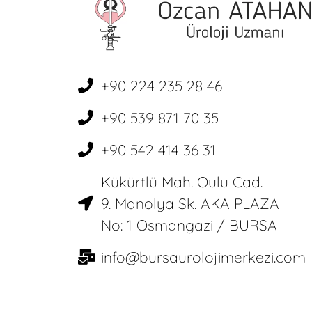
+90 224 235 28 46
+90 539 871 70 35
+90 542 414 36 31
Kükürtlü Mah. Oulu Cad.
9. Manolya Sk. AKA PLAZA
No: 1 Osmangazi / BURSA
info@bursaurolojimerkezi.com