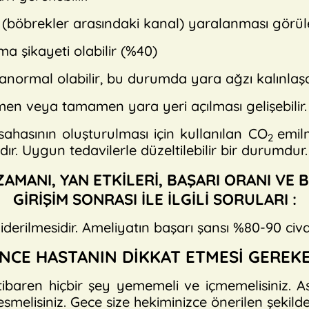
 (böbrekler arasındaki kanal) yaralanması görüleb
a şikayeti olabilir (%40)
normal olabilir, bu durumda yara ağzı kalınlaşabili
smen veya tamamen yara yeri açılması gelişebilir.
ahasının oluşturulması için kullanılan CO
emilm
2
dır. Uygun tedavilerle düzeltilebilir bir durumdur.
 ZAMANI, YAN ETKİLERİ, BAŞARI ORANI VE 
GİRİŞİM SONRASI İLE İLGİLİ SORULARI :
derilmesidir. Ameliyatın başarı şansı %80-90 civa
NCE HASTANIN DİKKAT ETMESİ GEREK
ibaren hiçbir şey yememeli ve içmemelisiniz. Asp
kesmelisiniz. Gece size hekiminizce önerilen şekild