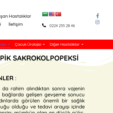
aşan Hastalıklar
i
İletişim
0224 235 28 46
jisi
Çocuk Ürolojisi
Diğer Hastalıklar
PİK SAKROKOLPOPEKSİ
U
ENLER
:
a da rahim alındıktan sonra vajenin
tan bağlarda gelişen gevşeme sonucu
dınlarda görülen önemli bir sağlık
uğu olduğu ve tedavi arayışı içinde
 prensip; mümkün olan en düşük nüks