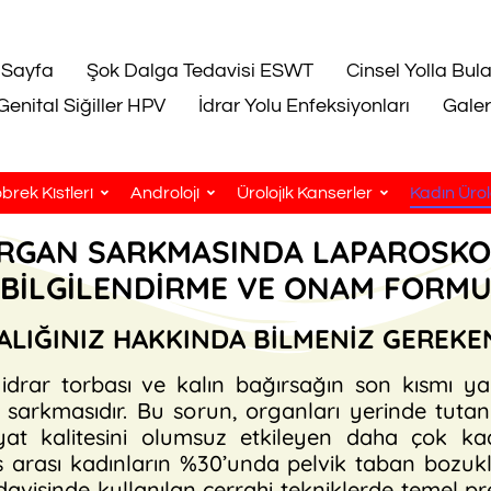
 Sayfa
Şok Dalga Tedavisi ESWT
Cinsel Yolla Bul
Genital Siğiller HPV
İdrar Yolu Enfeksiyonları
Galer
brek Kistleri
Androloji
Ürolojik Kanserler
Kadın Ürolo
ORGAN SARKMASINDA LAPAROSKO
BİLGİLENDİRME VE ONAM FORM
ALIĞINIZ HAKKINDA BİLMENİZ GEREK
idrar torbası ve kalın bağırsağın son kısmı y
ı sarkmasıdır. Bu sorun, organları yerinde tu
yat kalitesini olumsuz etkileyen daha çok ka
ş arası kadınların %30’unda pelvik taban bozukl
davisinde kullanılan cerrahi tekniklerde temel