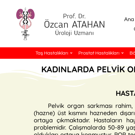
Ana
Taş Hastalıkları
Prostat Hastalıkları
Bö
KADINLARDA PELVİK 
HAST
Pelvik organ sarkması rahim, 
(hazne) üst kısmını hazneden dışar
ortaya çıkmaktadır. Hastaların ha
problemidir. Çalışmalarda 50-89 ya
oldukları ortaya konmuştur. POP te