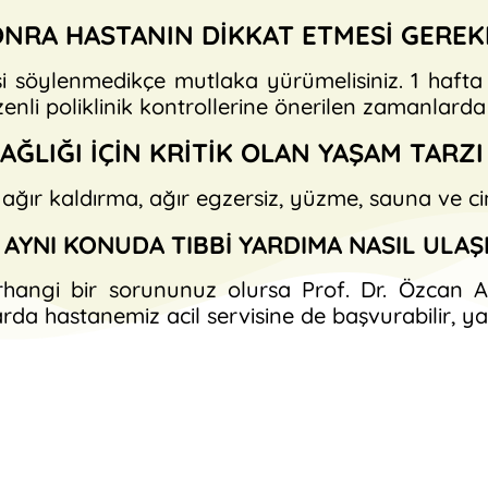
ONRA HASTANIN DİKKAT ETMESİ GEREK
 söylenmedikçe mutlaka yürümelisiniz. 1 hafta son
enli poliklinik kontrollerine önerilen zamanlarda 
AĞLIĞI İÇİN KRİTİK OLAN YAŞAM TARZI 
 ağır kaldırma, ağır egzersiz, yüzme, sauna ve cins
AYNI KONUDA TIBBİ YARDIMA NASIL ULAŞ
k herhangi bir sorununuz olursa Prof. Dr. Özcan
rda hastanemiz acil servisine de başvurabilir, yar