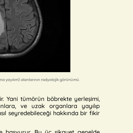
na yayılım) alanlarının radyolojik görünümü.
r. Yani tümörün böbrekte yerleşimi,
nlara, ve uzak organlara yayılıp
sıl seyredebileceği hakkında bir fikir
ile başvurur. Bu üç şikayet genelde