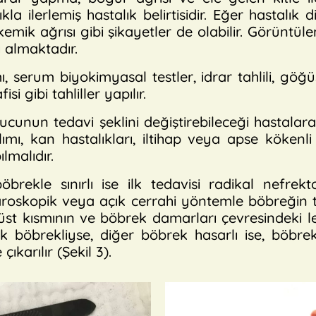
kla ilerlemiş hastalık belirtisidir. Eğer hastalık
mik ağrısı gibi şikayetler de olabilir. Görüntül
 almaktadır.
 serum biyokimyasal testler, idrar tahlili, göğüs
si gibi tahliller yapılır.
ucunun tedavi şeklini değiştirebileceği hastalara 
ımı, kan hastalıkları, iltihap veya apse köke
lmalıdır.
rekle sınırlı ise ilk tedavisi radikal nefrek
aroskopik veya açık cerrahi yöntemle böbreğin 
üst kısmının ve böbrek damarları çevresindeki len
 böbrekliyse, diğer böbrek hasarlı ise, böbr
ıkarılır (Şekil 3).