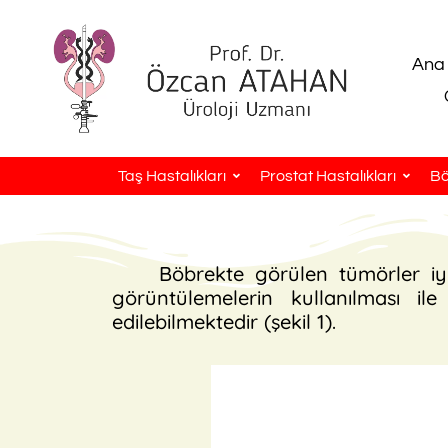
Ana
Taş Hastalıkları
Prostat Hastalıkları
Bö
Böbrekte görülen tümörler iyi
görüntülemelerin kullanılması i
edilebilmektedir (şekil 1).