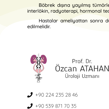
Böbrek dışına yayılmış tümörle
interlökin, radyoterapi, hormonal t
Hastalar ameliyattan sonra düz
edilmelidir.
+90 224 235 28 46
+90 539 871 70 35