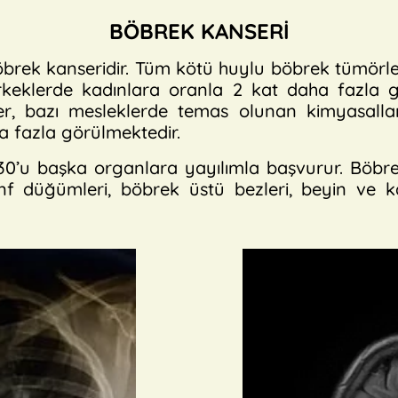
BÖBREK KANSERİ
öbrek kanseridir. Tüm kötü huylu böbrek tümörleri
Erkeklerde kadınlara oranla 2 kat daha fazla g
r, bazı mesleklerde temas olunan kimyasallar 
ha fazla görülmektedir.
şka organlara yayılımla başvurur. Böbrek dı
nf düğümleri, böbrek üstü bezleri, beyin ve k