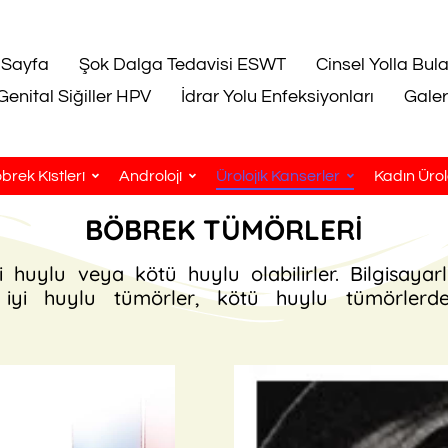
 Sayfa
Şok Dalga Tedavisi ESWT
Cinsel Yolla Bul
Genital Siğiller HPV
İdrar Yolu Enfeksiyonları
Galer
brek Kistleri
Androloji
Ürolojik Kanserler
Kadın Ürolo
BÖBREK TÜMÖRLERİ
 huylu veya kötü huylu olabilirler. Bilgisaya
le iyi huylu tümörler, kötü huylu tümörlerd