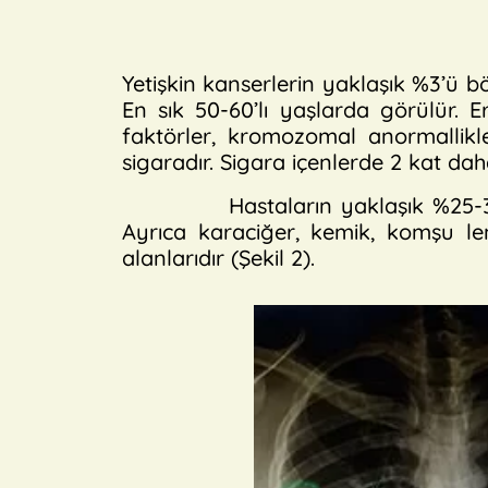
Yetişkin kanserlerin yaklaşık %3’ü b
En sık 50-60’lı yaşlarda görülür. 
faktörler, kromozomal anormallikle
sigaradır. Sigara içenlerde 2 kat da
Hastaların yaklaşık %25-30’u ba
Ayrıca karaciğer, kemik, komşu le
alanlarıdır (Şekil 2).