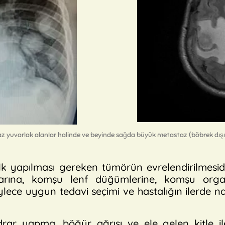
yaz yuvarlak alanlar halinde ve beyinde sağda büyük metastaz (böbrek dışı
lk yapılması gereken tümörün evrelendirilmesidi
larına, komşu lenf düğümlerine, komşu orga
ylece uygun tedavi seçimi ve hastalığın ilerde na
idrar yapma, böğür ağrısı ve ele gelen kitle 