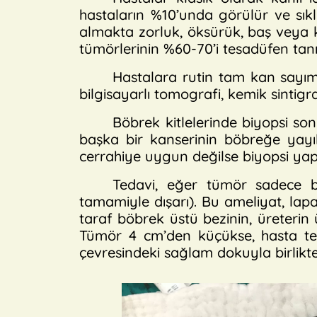
hastaların %10’unda görülür ve sıklı
almakta zorluk, öksürük, baş veya ke
tümörlerinin %60-70’i tesadüfen tanı
Hastalara rutin tam kan sayımı,
bilgisayarlı tomografi, kemik sintigrafi
Böbrek kitlelerinde biyopsi son
başka bir kanserinin böbreğe yayıl
cerrahiye uygun değilse biyopsi yapı
Tedavi, eğer tümör sadece böb
tamamiyle dışarı). Bu ameliyat, lap
taraf böbrek üstü bezinin, üreterin 
Tümör 4 cm’den küçükse, hasta tek
çevresindeki sağlam dokuyla birlikte ç