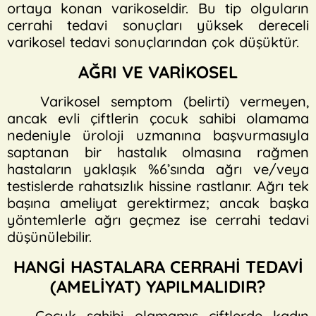
ortaya konan varikoseldir. Bu tip olguların
cerrahi tedavi sonuçları yüksek dereceli
varikosel tedavi sonuçlarından çok düşüktür.
AĞRI VE VARİKOSEL
Varikosel semptom (belirti) vermeyen,
ancak evli çiftlerin çocuk sahibi olamama
nedeniyle üroloji uzmanına başvurmasıyla
saptanan bir hastalık olmasına rağmen
hastaların yaklaşık %6’sında ağrı ve/veya
testislerde rahatsızlık hissine rastlanır. Ağrı tek
başına ameliyat gerektirmez; ancak başka
yöntemlerle ağrı geçmez ise cerrahi tedavi
düşünülebilir.
HANGİ HASTALARA CERRAHİ TEDAVİ
(AMELİYAT) YAPILMALIDIR?
Çocuk sahibi olamamış çiftlerde kadın