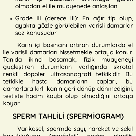
olmadan el ile muayenede anlaşılan
Grade III (derece III): En ağır tip olup,
ayakta gözle görülebilen varisli damarlar
söz konusudur
Karın içi basıncını artıran durumlarda el
ile varisli damarları hissetmekle ortaya konur.
Tanıda ikinci basamak, fizik muayeneyi
güçleştiren durumların varlığında skrotal
renkli doppler ultrasonografi tetkikidir. Bu
tetkikle hasta damarların çapları, bu
damarlara kirli kanın geri dönüp dönmediğini,
testiste hacim kaybı olup olmadığını ortaya
koyar.
SPERM TAHLİLİ (SPERMİOGRAM)
Varikosel; spermde sayı, hareket ve şekil
bozukluğuna (morfoloji) neden olabilir.