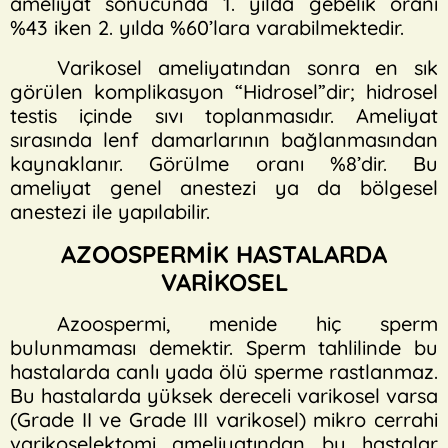
ameliyat sonucunda 1. yılda gebelik oranı
%43 iken 2. yılda %60’lara varabilmektedir.
Varikosel ameliyatından sonra en sık
görülen komplikasyon “Hidrosel”dir; hidrosel
testis içinde sıvı toplanmasıdır. Ameliyat
sırasında lenf damarlarının bağlanmasından
kaynaklanır. Görülme oranı %8’dir. Bu
ameliyat genel anestezi ya da bölgesel
anestezi ile yapılabilir.
AZOOSPERMİK HASTALARDA
VARİKOSEL
Azoospermi, menide hiç sperm
bulunmaması demektir. Sperm tahlilinde bu
hastalarda canlı yada ölü sperme rastlanmaz.
Bu hastalarda yüksek dereceli varikosel varsa
(Grade II ve Grade III varikosel) mikro cerrahi
varikoselektomi ameliyatından bu hastalar