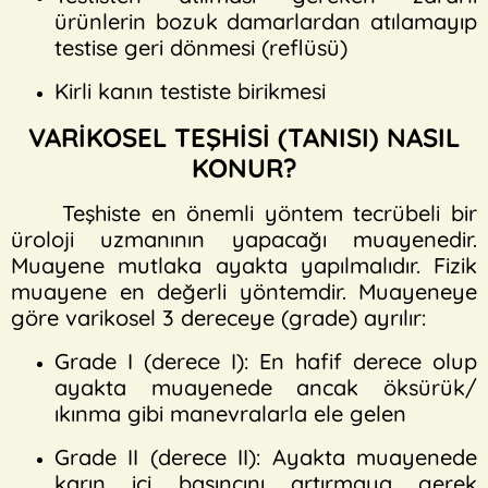
ürünlerin bozuk damarlardan atılamayıp
testise geri dönmesi (reflüsü)
Kirli kanın testiste birikmesi
VARİKOSEL TEŞHİSİ (TANISI) NASIL
KONUR?
Teşhiste en önemli yöntem tecrübeli bir
üroloji uzmanının yapacağı muayenedir.
Muayene mutlaka ayakta yapılmalıdır. Fizik
muayene en değerli yöntemdir. Muayeneye
göre varikosel 3 dereceye (grade) ayrılır:
Grade I (derece I): En hafif derece olup
ayakta muayenede ancak öksürük/
ıkınma gibi manevralarla ele gelen
Grade II (derece II): Ayakta muayenede
karın içi basıncını artırmaya gerek