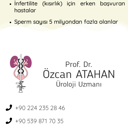
İnfertilite (kısırlık) için erken başvuran
hastalar
Sperm sayısı 5 milyondan fazla olanlar
+90 224 235 28 46
+90 539 871 70 35