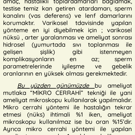
amaç, hastalıklı toplardamarları bağlamak,
testise temiz kan getiren atardamarı, sperm
kanalını (vas deferens) ve lenf damarlarını
korumaktır. Varikosel tdavisinde yapılan
yönteme en iyi diyebilmek için ; varikosel
nüksü , arter yaralanması ve ameliyat sonrası
hidrosel (yumurtada sıvı toplanması ile
gelişen şişlik) gibi istenmeyen
komplikasyonların en az; sperm
parametrelerinde iyileşme ve gebelik
oranlarının en yüksek olması gerekmektedir.
Bu yüzden günümüzde
bu ameliyat
mutlaka “MİKRO CERRAHİ” tekniği ile yani
ameliyat mikroskopu kullanılarak yapılmalıdır.
Mikro cerrahi yöntemi ile hastalığın tekrar
etmesi (nüks) ihtimali %1 iken, ameliyat
mikroskopu kullanılmaz ise bu oran %15’dir.
Ayrıca mikro cerrahi yöntemi ile yapılan