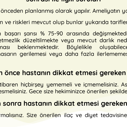
önceden planlanmış olarak yapılır. Ameliyatın yapı
 ve riskleri mevcut olup bunlar yukarıda tariflen
ın başarı şansı % 75-90 arasında değişmektedi
etmezlik düzeltilmekte veya mevcut darlık neden
sı beklenmektedir. Böylelikle oluşabilec
asarın gerilemesi veya daha fazla ilerlememesi
n önce hastanın dikkat etmesi gereken 
ibaren hiçbirşey yememeli ve içmemelisiniz. Asp
kesmelisiniz. Gece size hekiminizce önerilen şekild
 sonra hastanın dikkat etmesi gereken
rmalısınız. Size önerilen ilaç ve diyet tedavisin