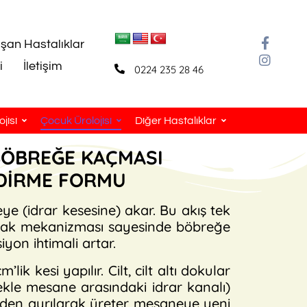
aşan Hastalıklar
i
İletişim
0224 235 28 46
jisi
Çocuk Ürolojisi
Diğer Hastalıklar
BÖBREĞE KAÇMASI
NDİRME FORMU
e (idrar kesesine) akar. Bu akış tek
apak mekanizması sayesinde böbreğe
on ihtimali artar.
k kesi yapılır. Cilt, cilt altı dokular
ekle mesane arasındaki idrar kanalı)
eden ayrılarak üreter mesaneye yeni