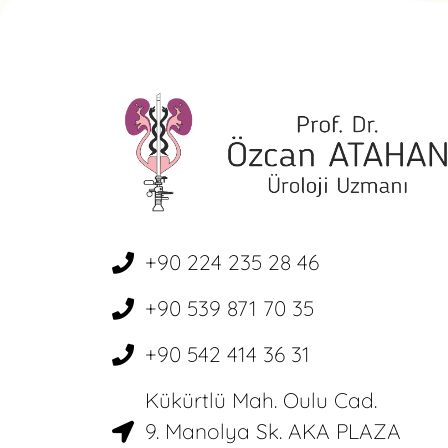
+90 224 235 28 46
+90 539 871 70 35
+90 542 414 36 31
Kükürtlü Mah. Oulu Cad.
9. Manolya Sk. AKA PLAZA