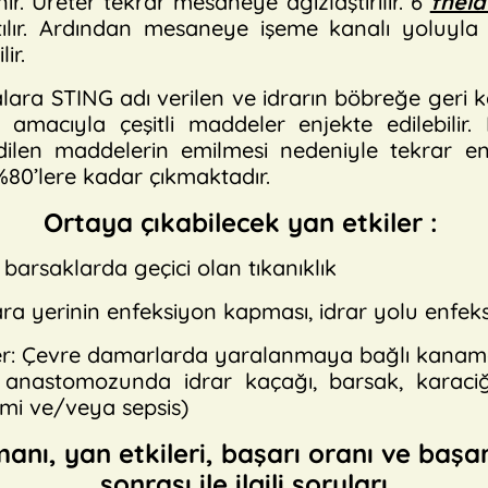
. Üreter tekrar mesaneye ağızlaştırılır. 6
fnel
ılır. Ardından mesaneye işeme kanalı yoluyla 
ir.
stalara STING adı verilen ve idrarın böbreğe ger
amacıyla çeşitli maddeler enjekte edilebilir
ilen maddelerin emilmesi nedeniyle tekrar enj
%80’lere kadar çıkmaktadır.
Ortaya çıkabilecek yan etkiler :
, barsaklarda geçici olan tıkanıklık
Yara yerinin enfeksiyon kapması, idrar yolu enfek
ler: Çevre damarlarda yaralanmaya bağlı kanamal
n anastomozunda idrar kaçağı, barsak, karac
emi ve/veya sepsis)
manı, yan etkileri, başarı oranı ve başar
sonrası ile ilgili soruları