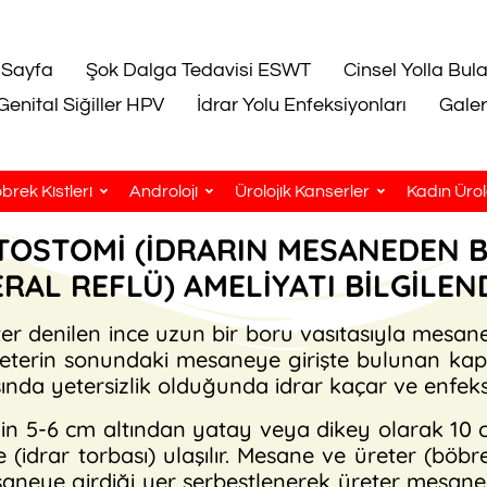
 Sayfa
Şok Dalga Tedavisi ESWT
Cinsel Yolla Bul
Genital Siğiller HPV
İdrar Yolu Enfeksiyonları
Galer
brek Kistleri
Androloji
Ürolojik Kanserler
Kadın Ürolo
OSTOMİ (İDRARIN MESANEDEN 
RAL REFLÜ) AMELİYATI BİLGİLE
r denilen ince uzun bir boru vasıtasıyla mesaney
reterin sonundaki mesaneye girişte bulunan k
a yetersizlik olduğunda idrar kaçar ve enfeksiy
in 5-6 cm altından yatay veya dikey olarak 10 cm’li
(idrar torbası) ulaşılır. Mesane ve üreter (böbr
esaneye girdiği yer serbestlenerek üreter mesan