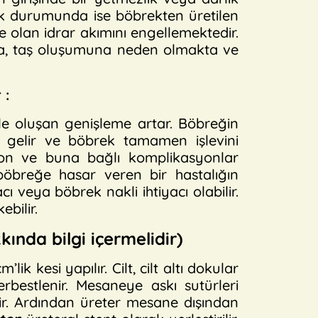
k durumunda ise böbrekten üretilen
olan idrar akımını engellemektedir.
a, taş oluşumuna neden olmakta ve
 :
le oluşan genişleme artar. Böbreğin
e gelir ve böbrek tamamen işlevini
nsiyon ve buna bağlı komplikasyonlar
böbreğe hasar veren bir hastalığın
ı veya böbrek nakli ihtiyacı olabilir.
bilir.
ında bilgi içermelidir)
k kesi yapılır. Cilt, cilt altı dokular
rbestlenir. Mesaneye askı sutürleri
lir. Ardından üreter mesane dışından