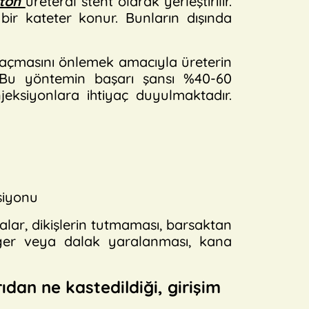
aton
üreteral stent olarak yerleştirilir.
bir kateter konur. Bunların dışında
i kaçmasını önlemek amacıyla üreterin
. Bu yöntemin başarı şansı %40-60
eksiyonlara ihtiyaç duyulmaktadır.
siyonu
ar, dikişlerin tutmaması, barsaktan
iğer veya dalak yaralanması, kana
ıdan ne kastedildiği, girişim