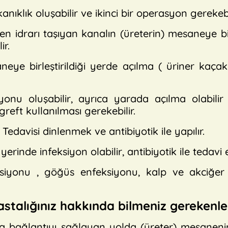
nıklık oluşabilir ve ikinci bir operasyon gerekebil
 idrarı taşıyan kanalın (üreterin) mesaneye birle
ir.
eye birleştirildiği yerde açılma ( üriner kaçak 
onu oluşabilir, ayrıca yarada açılma olabilir
ft kullanılması gerekebilir.
. Tedavisi dinlenmek ve antibiyotik ile yapılır.
rinde infeksiyon olabilir, antibiyotik ile tedavi ed
siyonu , göğüs enfeksiyonu, kalp ve akciğer 
stalığınız hakkında bilmeniz gerekenle
da bağlantıyı sağlayan yolda (üreter) mesanenin