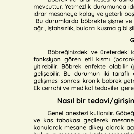
mevcuttur. Yetmezlik durumunda id
idrar mesaneye kolay ve yeterli bo
Bu durumlarda böbrekte şişme ve h
ağrı, iştahsızlık, bulantı kusma gibi
G
Böbreğinizdeki ve üreterdeki 
fonksiyon gören etli kısmı (paran
yitirebilir. Böbrek enfekte olabili
gelişebilir. Bu durumun iki taraf
gelişmesi sonrası kronik böbrek yetme
Ek cerrahi ve medikal tedaviler gerek
Nasıl bir tedavi/giriş
Genel anestezi kullanılır. Göbeğ
ve kas tabakası geçilerek mesaneye
konularak mesane dikey olarak açılı