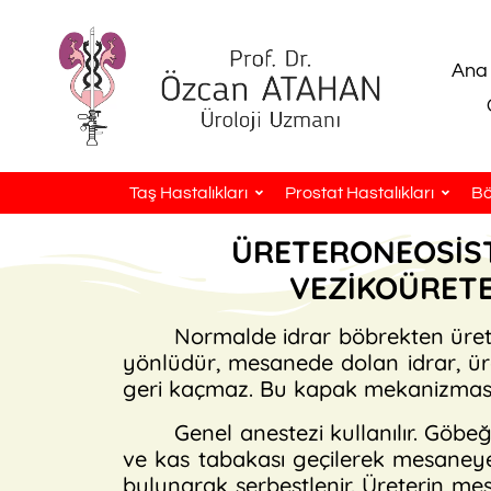
Ana
Taş Hastalıkları
Prostat Hastalıkları
Bö
ÜRETERONEOSİST
VEZİKOÜRETE
Normalde idrar böbrekten ürete
yönlüdür, mesanede dolan idrar, ü
geri kaçmaz. Bu kapak mekanizmasınd
Genel anestezi kullanılır. Göbeğ
ve kas tabakası geçilerek mesaneye 
bulunarak serbestlenir. Üreterin m