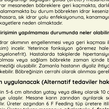
rar mesaneden böbreklere geri kaçmakta, darlı
şalamamakta bu durum böbrekten idrar kesenize 
asara, sık idrar yolu enfeksiyonuna, kanamay
 şikayetlere neden olmaktadır.
irişimin yapılmaması durumunda neler olabilir
idrar akımının engellenmesi veya geri kaçması i
kim) incelir. Yeterince fonksiyon göremez hal
r (pyelonefrit). Hastalarda takiplerde hiperta
lı olması veya sağlam böbrekte zaman içinde 
zliği oluşabilir. Zamanla hastanın diyaliz ihtiyac
ebilir. Böbreğinizin cerrahi olarak alınması gereke
im uygulanacak (Alternatif tedaviler hakk
in 5-6 cm altından yatay veya dikey olarak 10 cm’li
 ulaşılır. Mesane karın zarından ayrılarak se
r. Üreter azgından 6 F Feeding tüp üretere iti