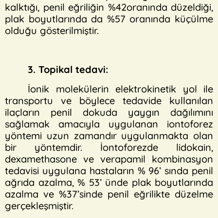
kalktığı, penil eğriliğin %42oranında düzeldiği,
plak boyutlarında da %57 oranında küçülme
olduğu gösterilmiştir.
3. Topikal tedavi:
İonik molekülerin elektrokinetik yol ile
transportu ve böylece tedavide kullanılan
ilaçların penil dokuda yaygın dağılımını
sağlamak amacıyla uygulanan iontoforez
yöntemi uzun zamandır uygulanmakta olan
bir yöntemdir. İontoforezde lidokain,
dexamethasone ve verapamil kombinasyon
tedavisi uygulana hastaların % 96’ sında penil
ağrıda azalma, % 53’ ünde plak boyutlarında
azalma ve %37’sinde penil eğrilikte düzelme
gerçekleşmiştir.