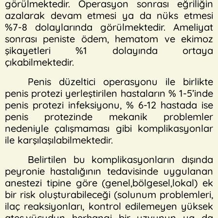
görülmektedir. Operasyon sonrası eğriliğin
azalarak devam etmesi ya da nüks etmesi
%7-8 dolaylarında görülmektedir. Ameliyat
sonrası peniste ödem, hematom ve ekimoz
şikayetleri %1 dolayında ortaya
çıkabilmektedir.
Penis düzeltici operasyonu ile birlikte
penis protezi yerleştirilen hastaların % 1-5’inde
penis protezi infeksiyonu, % 6-12 hastada ise
penis protezinde mekanik problemler
nedeniyle çalışmaması gibi komplikasyonlar
ile karşılaşılabilmektedir.
Belirtilen bu komplikasyonların dışında
peyronie hastalığının tedavisinde uygulanan
anestezi tipine göre (genel,bölgesel,lokal) ek
bir risk oluşturabileceği (solunum problemleri,
ilaç reaksiyonları, kontrol edilemeyen yüksek
ateş,vücudun herhangi bir uzvunun ya da