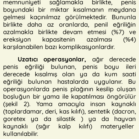
memnuniyeti sağlamakla birlikte, penis
boyundaki bir miktar kısalmanın meydana
gelmesi kaçınılmaz görülmektedir. Bununla
birlikte daha az oranlarda, penil eğriliğin
azalmakla birlikte devam etmesi (%7) ve
ereksiyon kapasitenin azalması (%4)
karşılanabilen bazı komplikasyonlardır.
Uzatıcı operasyonlar,
ağır derecede
penis eğriliği bulunan, penis boyu ileri
derecede kısalmış olan ya da kum saati
eğriliği bulunan hastalarda uygulanır. Bu
operasyonlarda penis plağının kesilip oluşan
boşluğun bir yama ile kapatılması öngörülür
(şekil 2). Yama amacıyla insan kaynaklı
(toplardamar, deri, kas kılıfı), sentetik (dacron,
goretex ya da silastik ) ya da hayvan
kaynaklı (sığır kalp kılıfı) materyeller
kullanılabilir.