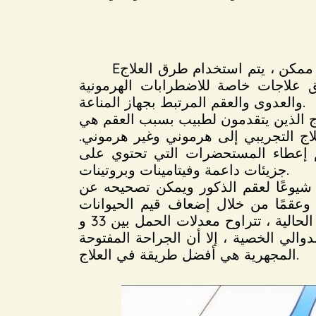
Eيمكن علاج العقم عند الرجال طبيا أو جراحيا. في الحالات التي يكون فيها العلاج غير ناجح أو غير ممكن ، يتم استخدام طرق العلاج
يق علاجات خاصة للاضطرابات الهرمونية
والعدوى والعقم المرتبط بجهاز المناعة.
اج الذين يتقدمون لطبيب بسبب العقم هي
4٪ في إنجلترا ، و 62٪ في تركيا. ينقسم العلاج التجريبي إلى هرموني وغير هرموني.
 يتم إعطاء المستحضرات التي تحتوي على
جزيئات داعمة وفيتامينات وبروتينات.
شيوعًا لعقم الذكور ويمكن تصحيحه عن
 وعقمًا من خلال إضعاف قيم الحيوانات
المنوية. يسبب عدد الحيوانات المنوية في السائل المنوي الحركة والتشوه. في السلسلة الكبيرة الحالية ، تتراوح معدلات الحمل بين 33 و
والي الخصية ، إلا أن الجراحة المفتوحة
المجهرية هي أفضل طريقة في العلاج.