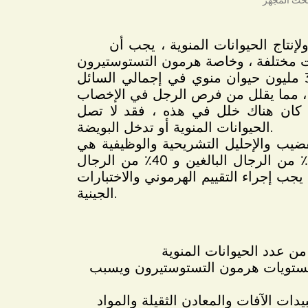
نتاج الحيوانات المنوية ، يجب أن
انخفاض عدد الحيوانات المنوية يعني أقل من 15 مليون حيوان منوي لكل مليلتر أو أقل من 39 مليون حيوان منوي في إجمالي السائل
ذا كان هناك خلل في هذه ، فقد لا تصل
الحيوانات المنوية أو تدخل البويضة.
يب والإحليل التشريحية والوظيفية هي
سبب العقم. يجب إجراء الفحص البدني بحذر شديد في حالة دوالي الخصية التي تظهر في 10٪ من الرجال البالغين و 40٪ من الرجال
الحيوانات المنوية 5-10 مليون / مل وما دون ، يجب إجراء التقييم الهرموني والاختبارات
الجينية.
 مستويات هرمون التستوستيرون ويسبب
ات الآفات والمعادن الثقيلة والمواد