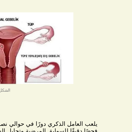
الشكل(1) يحدث الحمل عندما تندمج النطفة بالمويضة ومن ثم تنغرث في ا
يلعب العامل الذكري دورًا في حوالي نصف 
فحصًا دقيقًا للسوابق المرضية وتحليل ال