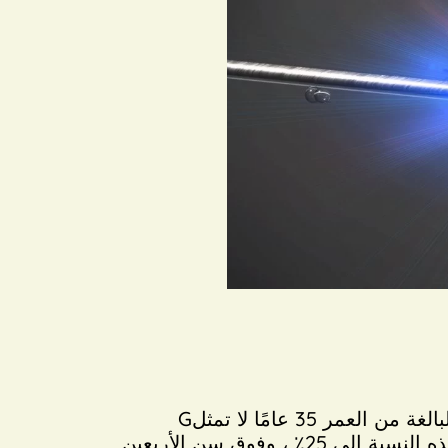
Gاليوم ، يؤجل الزواج والحمل إلى سن 30-40 لأسباب اجتماعية. ومع ذلك ، فإن خصوبة المرأة البالغة من العمر 35 عامًا لا تمثل
سوى 50 ٪ من إمكانات الخصوبة للمرأة البالغة من العمر 25 عامًا. عند بلوغ سن 38 ، تنخفض هذه النسبة إلى 25٪ ، وفوق سن الأربعين