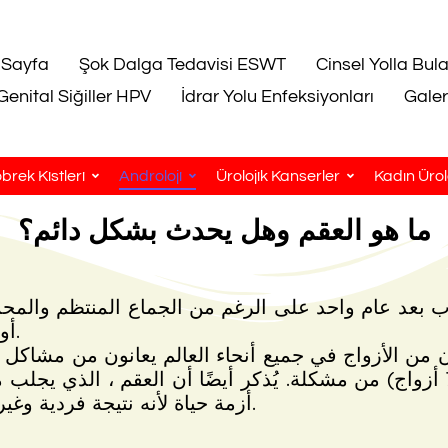
 Sayfa
Şok Dalga Tedavisi ESWT
Cinsel Yolla Bul
Genital Siğiller HPV
İdrar Yolu Enfeksiyonları
Galer
brek Kistleri
Androloji
Ürolojik Kanserler
Kadın Ürolo
ما هو العقم وهل يحدث بشكل دائم؟
نجاب بعد عام واحد على الرغم من الجماع المنتظم والمح
أو أكثر ، فسيكون من المناسب تقييم العقم.
من الأزواج (في المتوسط ​​واحد من كل 7 أزواج) من مشكلة. يُذكر أيضًا أن ا
أزمة حياة لأنه نتيجة فردية وغير مؤكدة ذات جوانب ثقافية ودينية وطبقية.