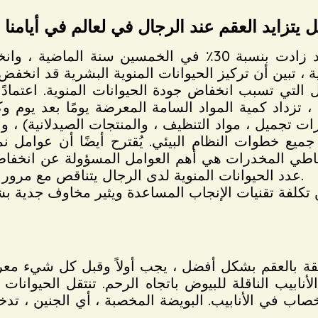
 يتزايد العقم عند الرجال في لعالم في أيامنا 
اليوم ، من المعروف أن حالات العقم قد زادت بنسبة 30٪ في ال
التي تسبب انخفاض جودة الحيوانات المنوية. اعتمادًا
اة ، تزداد كمية المواد السامة المعرضة يومًا بعد يوم
ت تجميل ، مواد التنظيف ، والمنتجات الصيدلانية) ، 
 جميع خطوات النظام البيئي. يُقترح أيضًا أن عوامل 
وتعاطي المخدرات هي أهم العوامل المسؤولة عن انخفا
عدد الحيوانات المنوية لدى الرجال يتناقص مع مرور كل عام وأنهم يصبحون عقمين أكثر فأكثر.
علقة بالعقم بشكل أفضل ، يجب أولاً وقبل كل شيء مع
ابيب الناقلة للبيوض باتجاه الرحم. تنتقل الحيوانات 
 الإخصاب في الأنابيب. البويضة المخصبة ، أي الجنين ،