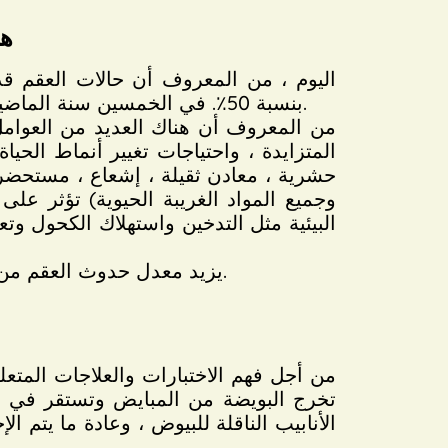
هل
بنسبة 50٪. في الخمسين سنة الماضية ، تبين أن تركيز الحيوانات المنوية البشرية قد انخفض من 113 مليون / مل إلى 61 مليون / مل.
من المعروف أن هناك العديد من العوامل 
المتزايدة ، واحتياجات تغيير أنماط الحي
حشرية ، معادن ثقيلة ، إشعاع ، مستحضرا
وجميع المواد الغريبة الحيوية) تؤثر على
البيئية مثل التدخين واستهلاك الكحول 
يزيد معدل حدوث العقم من تكلفة تقنيات الإنجاب المساعدة ويثير مخاوف جدية بشأن التكاثر البشري في جميع أنحاء العالم.
من أجل فهم الاختبارات والعلاجات المت
تخرج البويضة من المبايض وتستقر في الأن
الأنابيب الناقلة للبيوض ، وعادة ما يتم