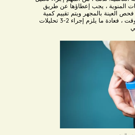
انات المنوية ، يجب إعطاؤها عن طريق
ع عن ممارسة الجنس. يتم فحص العينة بالمجهر ويتم تقييم كمية
الحيوانات المنوية وحركتها وشكلها. نظرًا لأن جودة الحيوانات المنوية يمكن أن تختلف بمرور الوقت ، فعادة ما يلزم إجراء 2-3 تحليلات