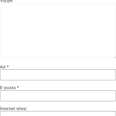
Yorum
Ad
*
E-posta
*
İnternet sitesi