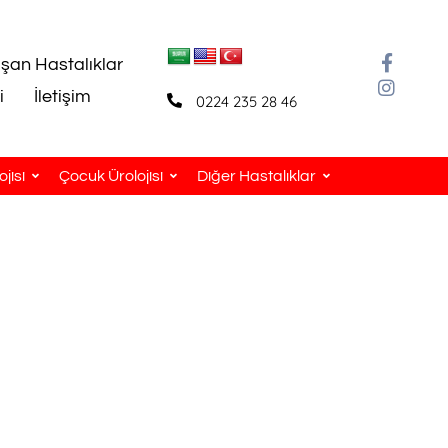
aşan Hastalıklar
i
İletişim
0224 235 28 46
jisi
Çocuk Ürolojisi
Diğer Hastalıklar