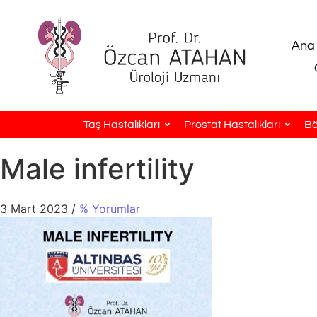
Ana
Taş Hastalıkları
Prostat Hastalıkları
Bö
Male infertility
3 Mart 2023
/
% Yorumlar