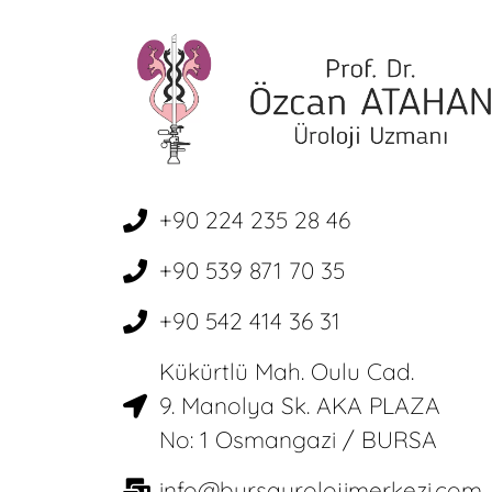
+90 224 235 28 46
+90 539 871 70 35
+90 542 414 36 31
Kükürtlü Mah. Oulu Cad.
9. Manolya Sk. AKA PLAZA
No: 1 Osmangazi / BURSA
info@bursaurolojimerkezi.com