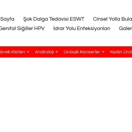
 Sayfa
Şok Dalga Tedavisi ESWT
Cinsel Yolla Bul
Genital Siğiller HPV
İdrar Yolu Enfeksiyonları
Galer
brek Kistleri
Androloji
Ürolojik Kanserler
Kadın Ürolo