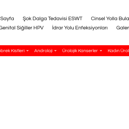
 Sayfa
Şok Dalga Tedavisi ESWT
Cinsel Yolla Bul
Genital Siğiller HPV
İdrar Yolu Enfeksiyonları
Galer
brek Kistleri
Androloji
Ürolojik Kanserler
Kadın Ürolo