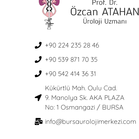
+90 224 235 28 46
+90 539 871 70 35
+90 542 414 36 31
Kükürtlü Mah. Oulu Cad.
9. Manolya Sk. AKA PLAZA
No: 1 Osmangazi / BURSA
info@bursaurolojimerkezi.com