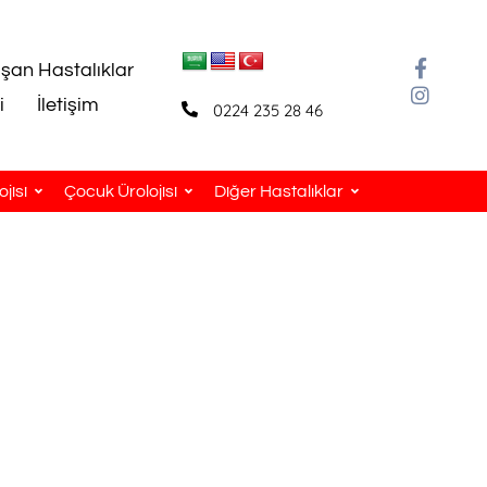
aşan Hastalıklar
i
İletişim
0224 235 28 46
jisi
Çocuk Ürolojisi
Diğer Hastalıklar