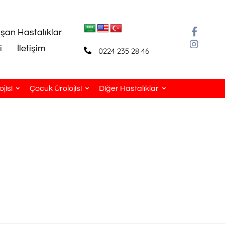
aşan Hastalıklar
i
İletişim
0224 235 28 46
jisi
Çocuk Ürolojisi
Diğer Hastalıklar