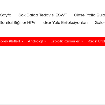
 Sayfa
Şok Dalga Tedavisi ESWT
Cinsel Yolla Bul
Genital Siğiller HPV
İdrar Yolu Enfeksiyonları
Galer
brek Kistleri
Androloji
Ürolojik Kanserler
Kadın Ürolo