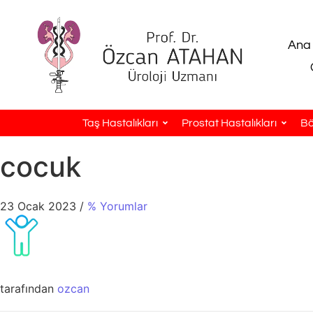
Ana
Taş Hastalıkları
Prostat Hastalıkları
Bö
cocuk
23 Ocak 2023
/
% Yorumlar
tarafından
ozcan