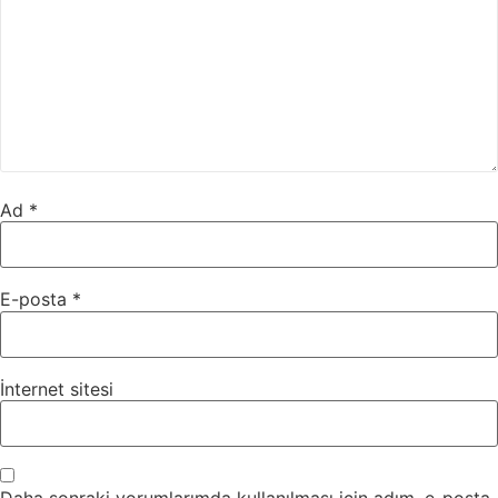
Ad
*
E-posta
*
İnternet sitesi