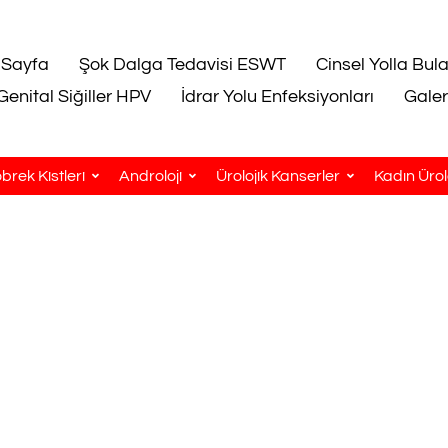
 Sayfa
Şok Dalga Tedavisi ESWT
Cinsel Yolla Bul
Genital Siğiller HPV
İdrar Yolu Enfeksiyonları
Galer
brek Kistleri
Androloji
Ürolojik Kanserler
Kadın Ürolo