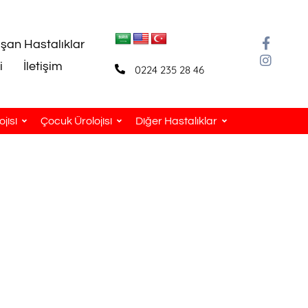
aşan Hastalıklar
i
İletişim
0224 235 28 46
jisi
Çocuk Ürolojisi
Diğer Hastalıklar