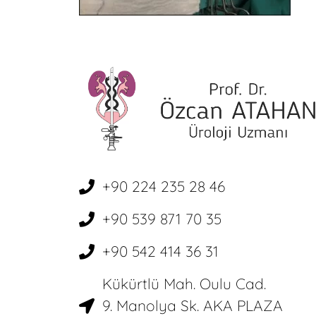
+90 224 235 28 46
+90 539 871 70 35
+90 542 414 36 31
Kükürtlü Mah. Oulu Cad.
9. Manolya Sk. AKA PLAZA