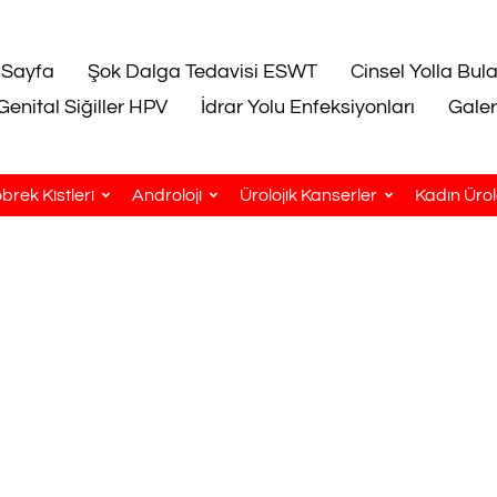
 Sayfa
Şok Dalga Tedavisi ESWT
Cinsel Yolla Bul
Genital Siğiller HPV
İdrar Yolu Enfeksiyonları
Galer
brek Kistleri
Androloji
Ürolojik Kanserler
Kadın Ürolo