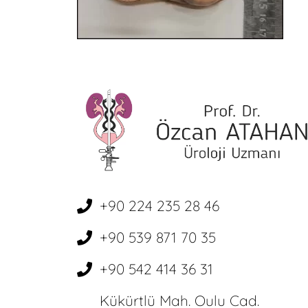
+90 224 235 28 46
+90 539 871 70 35
+90 542 414 36 31
Kükürtlü Mah. Oulu Cad.