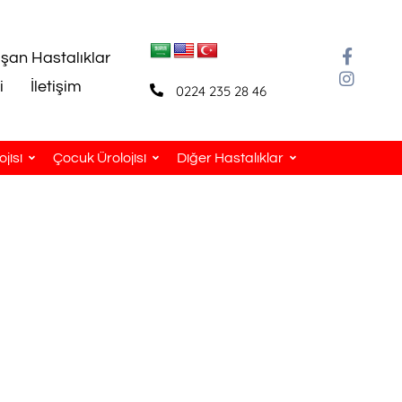
aşan Hastalıklar
i
İletişim
0224 235 28 46
jisi
Çocuk Ürolojisi
Diğer Hastalıklar