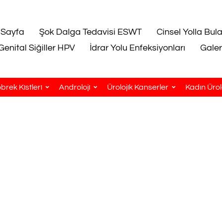
 Sayfa
Şok Dalga Tedavisi ESWT
Cinsel Yolla Bul
Genital Siğiller HPV
İdrar Yolu Enfeksiyonları
Galer
brek Kistleri
Androloji
Ürolojik Kanserler
Kadın Ürolo