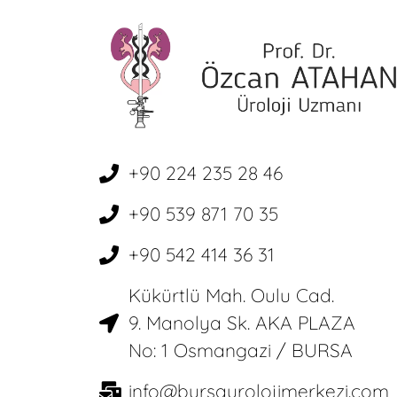
+90 224 235 28 46
+90 539 871 70 35
+90 542 414 36 31
Kükürtlü Mah. Oulu Cad.
9. Manolya Sk. AKA PLAZA
No: 1 Osmangazi / BURSA
info@bursaurolojimerkezi.com