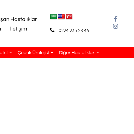
aşan Hastalıklar
i
İletişim
0224 235 28 46
jisi
Çocuk Ürolojisi
Diğer Hastalıklar