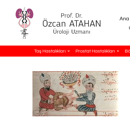
Ana
Taş Hastalıkları
Prostat Hastalıkları
Bö