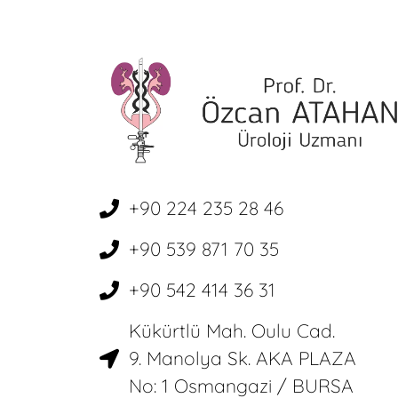
+90 224 235 28 46
+90 539 871 70 35
+90 542 414 36 31
Kükürtlü Mah. Oulu Cad.
9. Manolya Sk. AKA PLAZA
No: 1 Osmangazi / BURSA