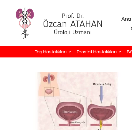
Ana
Taş Hastalıkları
Prostat Hastalıkları
Bö