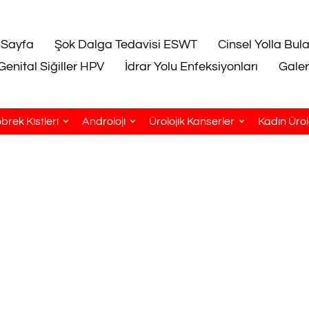
 Sayfa
Şok Dalga Tedavisi ESWT
Cinsel Yolla Bul
Genital Siğiller HPV
İdrar Yolu Enfeksiyonları
Galer
brek Kistleri
Androloji
Ürolojik Kanserler
Kadın Ürolo