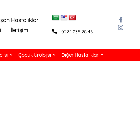
aşan Hastalıklar
i
İletişim
0224 235 28 46
jisi
Çocuk Ürolojisi
Diğer Hastalıklar