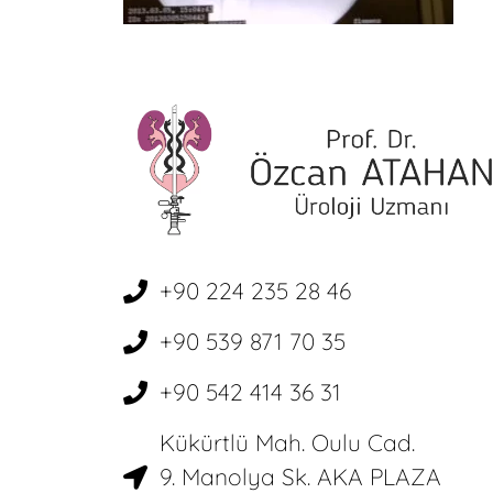
+90 224 235 28 46
+90 539 871 70 35
+90 542 414 36 31
Kükürtlü Mah. Oulu Cad.
9. Manolya Sk. AKA PLAZA