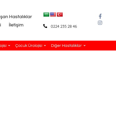
aşan Hastalıklar
i
İletişim
0224 235 28 46
jisi
Çocuk Ürolojisi
Diğer Hastalıklar