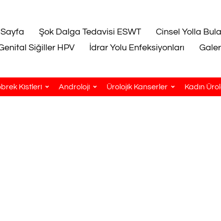
 Sayfa
Şok Dalga Tedavisi ESWT
Cinsel Yolla Bul
Genital Siğiller HPV
İdrar Yolu Enfeksiyonları
Galer
brek Kistleri
Androloji
Ürolojik Kanserler
Kadın Ürolo