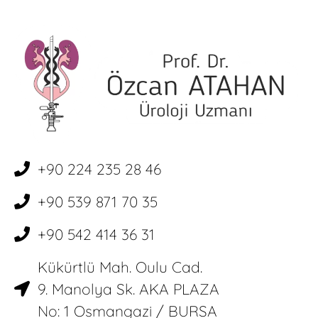
+90 224 235 28 46
+90 539 871 70 35
+90 542 414 36 31
Kükürtlü Mah. Oulu Cad.
9. Manolya Sk. AKA PLAZA
No: 1 Osmangazi / BURSA