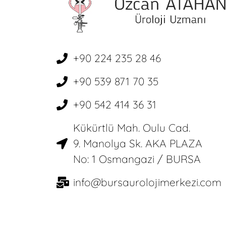
+90 224 235 28 46
+90 539 871 70 35
+90 542 414 36 31
Kükürtlü Mah. Oulu Cad.
9. Manolya Sk. AKA PLAZA
No: 1 Osmangazi / BURSA
info@bursaurolojimerkezi.com