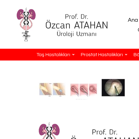
Ana
Taş Hastalıkları
Prostat Hastalıkları
Bö