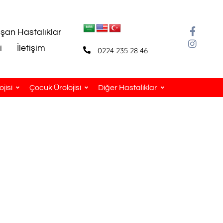
aşan Hastalıklar
i
İletişim
0224 235 28 46
jisi
Çocuk Ürolojisi
Diğer Hastalıklar