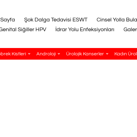
 Sayfa
Şok Dalga Tedavisi ESWT
Cinsel Yolla Bul
Genital Siğiller HPV
İdrar Yolu Enfeksiyonları
Galer
brek Kistleri
Androloji
Ürolojik Kanserler
Kadın Ürolo