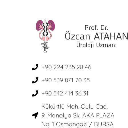
+90 224 235 28 46
+90 539 871 70 35
+90 542 414 36 31
Kükürtlü Mah. Oulu Cad.
9. Manolya Sk. AKA PLAZA
No: 1 Osmangazi / BURSA