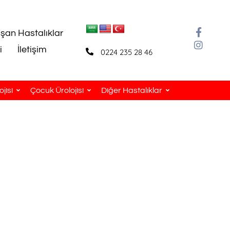
aşan Hastalıklar
i
İletişim
0224 235 28 46
jisi
Çocuk Ürolojisi
Diğer Hastalıklar