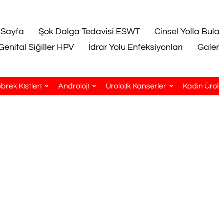
 Sayfa
Şok Dalga Tedavisi ESWT
Cinsel Yolla Bul
Genital Siğiller HPV
İdrar Yolu Enfeksiyonları
Galer
brek Kistleri
Androloji
Ürolojik Kanserler
Kadın Ürolo