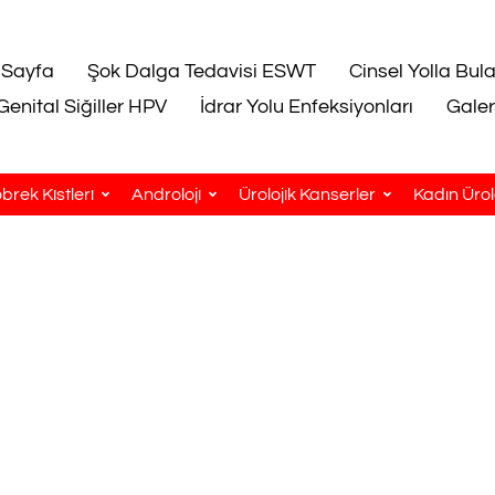
 Sayfa
Şok Dalga Tedavisi ESWT
Cinsel Yolla Bul
Genital Siğiller HPV
İdrar Yolu Enfeksiyonları
Galer
brek Kistleri
Androloji
Ürolojik Kanserler
Kadın Ürolo