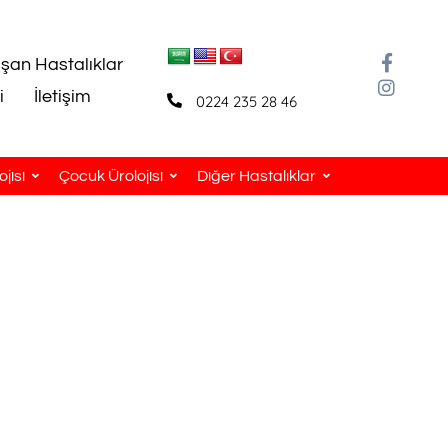
aşan Hastalıklar
i
İletişim
0224 235 28 46
jisi
Çocuk Ürolojisi
Diğer Hastalıklar