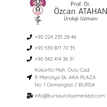
+90 224 235 28 46
+90 539 871 70 35
+90 542 414 36 31
Kükürtlü Mah. Oulu Cad.
9. Manolya Sk. AKA PLAZA
No: 1 Osmangazi / BURSA
info@bursaurolojimerkezi.com