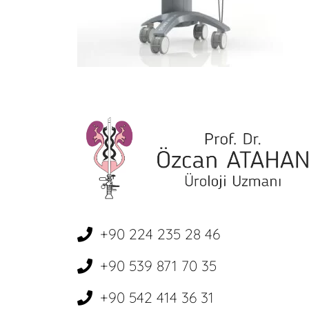
+90 224 235 28 46
+90 539 871 70 35
+90 542 414 36 31