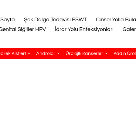
 Sayfa
Şok Dalga Tedavisi ESWT
Cinsel Yolla Bul
Genital Siğiller HPV
İdrar Yolu Enfeksiyonları
Galer
brek Kistleri
Androloji
Ürolojik Kanserler
Kadın Ürolo