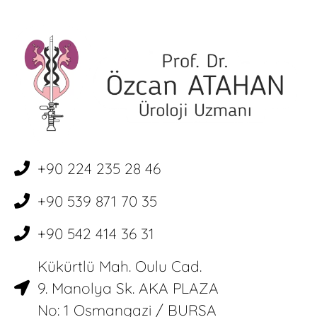
+90 224 235 28 46
+90 539 871 70 35
+90 542 414 36 31
Kükürtlü Mah. Oulu Cad.
9. Manolya Sk. AKA PLAZA
No: 1 Osmangazi / BURSA