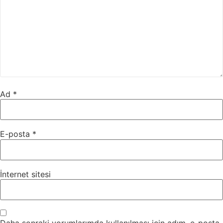
Ad
*
E-posta
*
İnternet sitesi