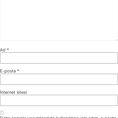
Ad
*
E-posta
*
İnternet sitesi