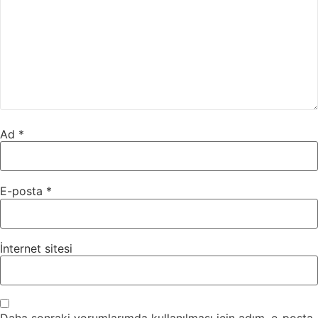
Ad
*
E-posta
*
İnternet sitesi